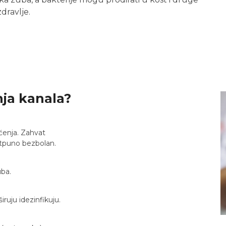
dravlje.
nja kanala?
ćenja. Zahvat
otpuno bezbolan.
uba.
iruju idezinfikuju.