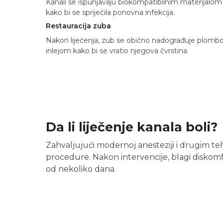
Kanali se ispunjavaju biokompatibilnim materijalom
kako bi se spriječila ponovna infekcija.
Restauracija zuba
Nakon liječenja, zub se obično nadograđuje plombo
inlejom kako bi se vratio njegova čvrstina.
Da li liječenje kanala boli?
Zahvaljujući modernoj anesteziji i drugim te
procedure. Nakon intervencije, blagi diskomfo
od nekoliko dana.