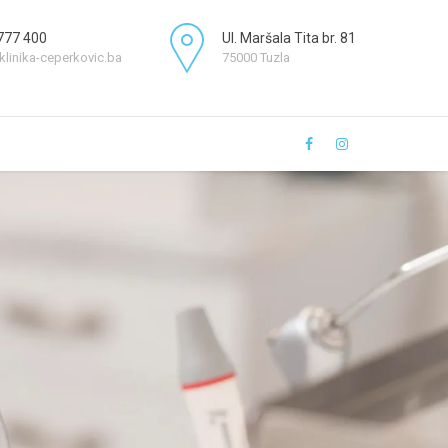
777 400
Ul. Maršala Tita br. 81
klinika-ceperkovic.ba
75000 Tuzla