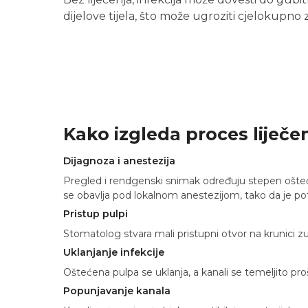
dijelove tijela, što može ugroziti cjelokupno z
Kako izgleda proces liječe
Dijagnoza i anestezija
Pregled i rendgenski snimak određuju stepen ošte
se obavlja pod lokalnom anestezijom, tako da je p
Pristup pulpi
Stomatolog stvara mali pristupni otvor na krunici z
Uklanjanje infekcije
Oštećena pulpa se uklanja, a kanali se temeljito proš
Popunjavanje kanala