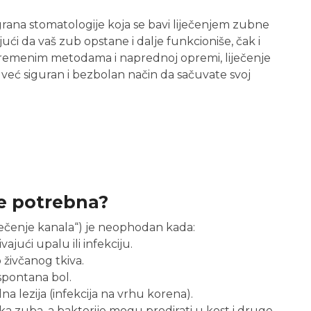
rana stomatologije koja se bavi liječenjem zubne
ući da vaš zub opstane i dalje funkcioniše, čak i
avremenim metodama i naprednoj opremi, liječenje
– već siguran i bezbolan način da sačuvate svoj
je potrebna?
ečenje kanala“) je neophodan kada:
jući upalu ili infekciju.
živčanog tkiva.
 spontana bol.
lezija (infekcija na vrhu korena).
tka zuba, a bakterije mogu prodirati u kost i druge