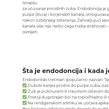
terapiju
za očuvanje prirodnih zuba. Endodoncija je g
pulpe (živca) i korjenskih kanala, omogućavaj
nakon ozbiljnijeg oštećenja. Zahvaljujući s
kanala više nije nešto čega treba strahovati 
osmijeh.
Šta je endodoncija i kada 
Endodontski tretman (popularno nazvan “lij
Duboki karijes prodre do pulpe zuba, izaziva
Zub je puknućem ili traumom oštećen do 
Postoji dugotrajan bol na toplo/hladno ili
Na rendgenskom snimku se uočava apikalna 
Bez liječenja, infekcija može dovesti do gubi