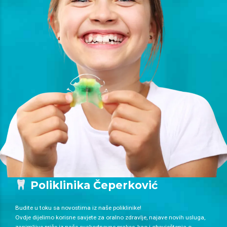
Poliklinika Čeperković
Budite u toku sa novostima iz naše poliklinike!
Ovdje dijelimo korisne savjete za oralno zdravlje, najave novih usluga,
zanimljive priče iz naše svakodnevne prakse, kao i obavještenja o