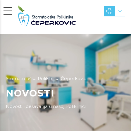
Stomatološka Poliklinika Čeperković
NOVOSTI
Novosti i dešavanja u našoj Poliklinici