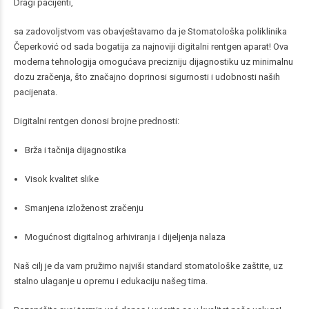
Dragi pacijenti,
sa zadovoljstvom vas obavještavamo da je Stomatološka poliklinika
Čeperković od sada bogatija za najnoviji digitalni rentgen aparat! Ova
moderna tehnologija omogućava precizniju dijagnostiku uz minimalnu
dozu zračenja, što značajno doprinosi sigurnosti i udobnosti naših
pacijenata.
Digitalni rentgen donosi brojne prednosti:
Brža i tačnija dijagnostika
Visok kvalitet slike
Smanjena izloženost zračenju
Mogućnost digitalnog arhiviranja i dijeljenja nalaza
Naš cilj je da vam pružimo najviši standard stomatološke zaštite, uz
stalno ulaganje u opremu i edukaciju našeg tima.