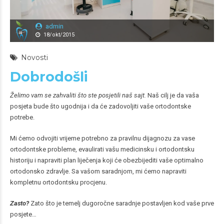
admin
18/okt/2015
Novosti
Dobrodošli
Želimo vam se zahvaliti što ste posjetili naš sajt.
Naš cilj je da vaša
posjeta bude što ugodnija i da će zadovoljiti vaše ortodontske
potrebe.
Mi ćemo odvojiti vrijeme potrebno za pravilnu dijagnozu za vase
ortodontske probleme, evaulirati vašu medicinsku i ortodontsku
historiju i napraviti plan liječenja koji će obezbijediti vaše optimalno
ortodonsko zdravlje. Sa vašom saradnjom, mi ćemo napraviti
kompletnu ortodontsku procjenu.
Zasto?
Zato što je temelj dugoročne saradnje postavljen kod vaše prve
posjete…